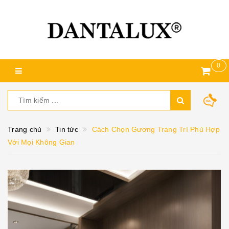
0
Trang chủ
Tin tức
Cách Chọn Gương Trang Trí Phù Hợp
Với Mọi Không Gian