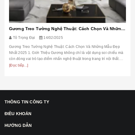
Gương Treo Tường Nghệ Thuật: Cách Chọn Và Những Mẫu Đẹp Nhất 2025
Tô Trọng Đại
14/02/2025
Gương Treo Tường Nghệ Thuật: Cách Chọn Và Những Mẫu Đẹp
Nhất 2025 1. Giới Thiệu Gương không chỉ là vật dụng soi chiếu mà
còn đóng vai trò tạo điểm nhấn nghệ thuật trong trang trí nội thất.
Trong ...
[Đọc tiếp...]
THÔNG TIN CÔNG TY
ĐIỀU KHOẢN
HƯỚNG DẪN