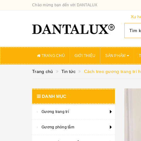
Chào mừng bạn đến với DANTALUX
Xu h
TRANG CHỦ
GIỚI THIỆU
SẢN PHẨM
T
Trang chủ
Tin tức
Cách treo gương trang trí h
DANH MỤC
Gương trang trí
Gương phòng tắm