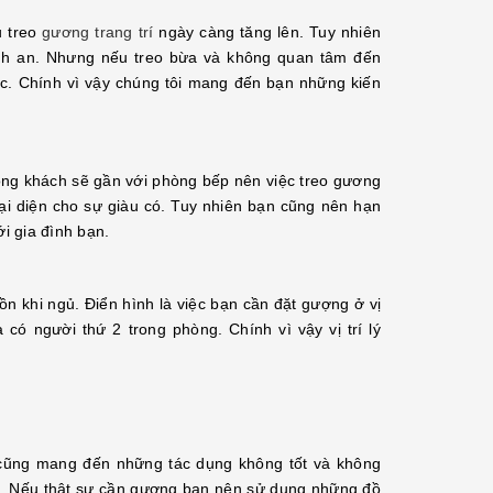
u treo
gương trang trí
ngày càng tăng lên. Tuy nhiên
bình an. Nhưng nếu treo bừa và không quan tâm đến
ợc. Chính vì vậy chúng tôi mang đến bạn những kiến
ong khách sẽ gần với phòng bếp nên việc treo gương
i diện cho sự giàu có. Tuy nhiên bạn cũng nên hạn
i gia đình bạn.
ồn khi ngủ. Điển hình là việc bạn cần đặt gượng ở vị
có người thứ 2 trong phòng. Chính vì vậy vị trí lý
g cũng mang đến những tác dụng không tốt và không
uỷ. Nếu thật sự cần gương bạn nên sử dụng những đồ