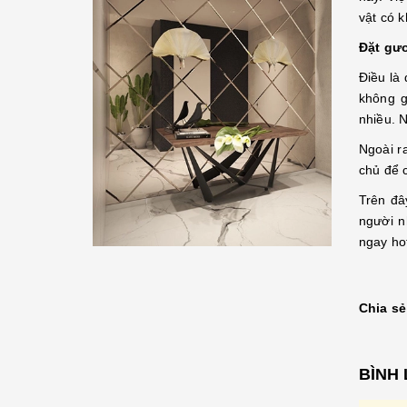
vật có 
Đặt gư
Điều là 
không g
nhiều. 
Ngoài r
chủ để 
Trên đâ
người n
ngay hot
Chia sẻ
BÌNH