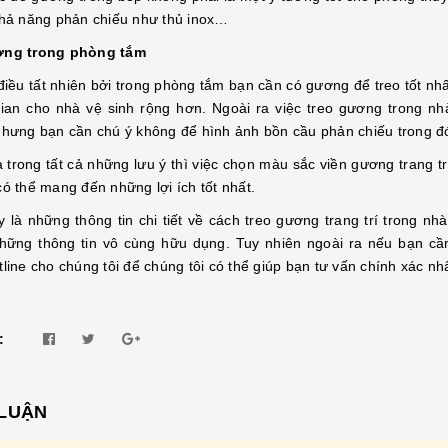
khả năng phản chiếu như thủ inox…
ơng trong phòng tắm
điều tất nhiên bởi trong phòng tắm bạn cần có gương để treo tốt nhấ
ian cho nhà vệ sinh rộng hơn. Ngoài ra việc treo gương trong nhà
Nhưng bạn cần chú ý không để hình ảnh bồn cầu phản chiếu trong đ
a trong tất cả những lưu ý thì việc chọn màu sắc viền gương trang t
có thể mang đến những lợi ích tốt nhất.
y là những thông tin chi tiết về cách treo gương trang trí trong 
hững thông tin vô cùng hữu dụng. Tuy nhiên ngoài ra nếu bạn cần
line cho chúng tôi để chúng tôi có thể giúp bạn tư vấn chính xác nh
:
 LUẬN