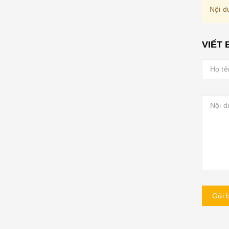
Nội d
VIẾT 
Gửi b