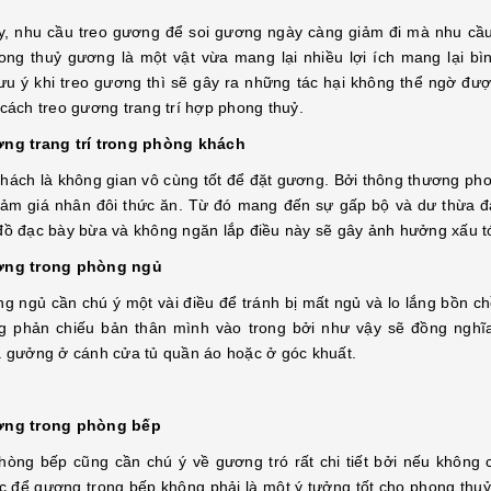
y, nhu cầu treo gương để soi gương ngày càng giảm đi mà nhu cầ
ong thuỷ gương là một vật vừa mang lại nhiều lợi ích mang lại 
ưu ý khi treo gương thì sẽ gây ra những tác hại không thể ngờ đư
 cách treo gương trang trí hợp phong thuỷ.
ng trang trí trong phòng khách
Gương Trang Trí Phòng Ngủ: Cách Chọn Và Những Mẫu Đẹp Giúp Không Gian Tinh Tế Hơn
hách là không gian vô cùng tốt để đặt gương. Bởi thông thương ph
Gương Nghệ Thuật Treo Tường: Xu Hướng Trang Trí Nội Thất Hiện Đại
Đại
08/02/2025
cảm giá nhân đôi thức ăn. Từ đó mang đến sự gấp bộ và dư thừa đạ
đồ đạc bày bừa và không ngăn lắp điều này sẽ gây ảnh hưởng xấu tớ
Tô Trọng Đại
08/02/2025
g Trí Phòng Ngủ: Cách Chọn
ẫu Đẹp Giúp Không Gian
Gương Nghệ Thuật Treo Tường: Xu
ơng trong phòng ngủ
 1. Giới Thiệu Gương trang
Hướng Trang Trí Nội Thất Hiện Đại 1.
gủ không chỉ là vật dụng hỗ
ng ngủ cần chú ý một vài điều để tránh bị mất ngủ và lo lắng bồn ch
Giới Thiệu Gương không chỉ là vật dụng
ếu hàng ngày, mà còn đóng vai
ng phản chiếu bản thân mình vào trong bởi như vậy sẽ đồng nghĩa 
để soi chiếu mà còn là một phần quan
[Đọc tiếp...]
trọng trong thiết kế nội thất, giúp không
à gưởng ở cánh cửa tủ quần áo hoặc ở góc khuất.
gian trở...
ơng trong phòng bếp
hòng bếp cũng cần chú ý về gương tró rất chi tiết bởi nếu khôn
ệc để gương trong bếp không phải là một ý tưởng tốt cho phong th