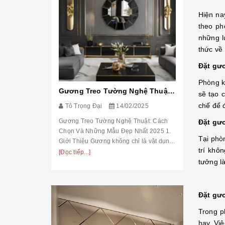
Hiện na
theo ph
những l
thức về
Đặt gươ
Phòng k
Gương Treo Tường Nghệ Thuật: Cách Chọn Và Những Mẫu Đẹp Nhất 2025
Tô Trọng 
sẽ tạo 
chế để 
Tô Trọng Đại
14/02/2025
Gương Tran
Và Những M
Gương Treo Tường Nghệ Thuật: Cách
Đặt gư
Tinh Tế Hơn
Chọn Và Những Mẫu Đẹp Nhất 2025 1.
trí phòng n
Tại phò
[Đọc tiếp...]
Giới Thiệu Gương không chỉ là vật dụng
trợ soi chi
trí khô
soi chiếu mà còn đóng vai trò tạo điểm
[Đọc tiếp...]
trò tạo...
nhấn nghệ thuật trong trang trí nội thất.
tưởng l
Trong ...
Đặt gư
Trong p
hay. Vi