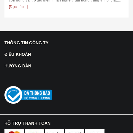
còn đóng vai trò tạo điểm nhấn nghệ thuật trong trang trí nội thất.
Trong ...
[Đọc tiếp...]
THÔNG TIN CÔNG TY
ĐIỀU KHOẢN
HƯỚNG DẪN
HỖ TRỢ THANH TOÁN