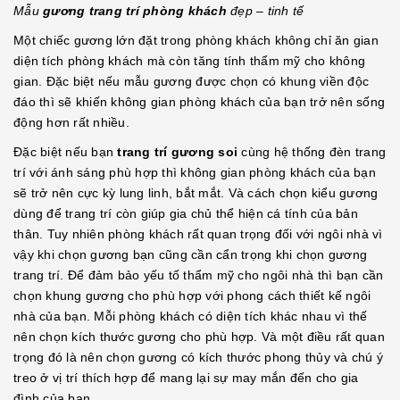
Mẫu
gương trang trí phòng khách
đẹp – tinh tế
Một chiếc gương lớn đặt trong phòng khách không chỉ ăn gian
diện tích phòng khách mà còn tăng tính thẩm mỹ cho không
gian. Đặc biệt nếu mẫu gương được chọn có khung viền độc
đáo thì sẽ khiến không gian phòng khách của bạn trở nên sống
động hơn rất nhiều.
Đặc biệt nếu bạn
trang trí gương soi
cùng hệ thống đèn trang
trí với ánh sáng phù hợp thì không gian phòng khách của bạn
sẽ trở nên cực kỳ lung linh, bắt mắt. Và cách chọn kiểu gương
dùng để trang trí còn giúp gia chủ thể hiện cá tính của bản
thân. Tuy nhiên phòng khách rất quan trọng đối với ngôi nhà vì
vậy khi chọn gương bạn cũng cần cẩn trọng khi chọn gương
trang trí. Để đảm bảo yếu tố thẩm mỹ cho ngôi nhà thì bạn cần
chọn khung gương cho phù hợp với phong cách thiết kế ngôi
nhà của bạn. Mỗi phòng khách có diện tích khác nhau vì thế
nên chọn kích thước gương cho phù hợp. Và một điều rất quan
trọng đó là nên chọn gương có kích thước phong thủy và chú ý
treo ở vị trí thích hợp để mang lại sự may mắn đến cho gia
đình của bạn.