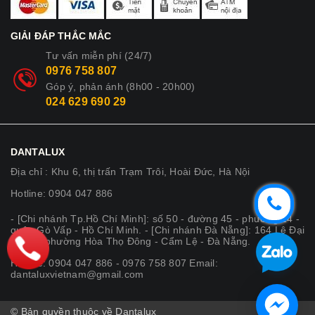
GIẢI ĐÁP THẮC MẮC
Tư vấn miễn phí (24/7)
0976 758 807
Góp ý, phản ánh (8h00 - 20h00)
024 629 690 29
DANTALUX
Địa chỉ : Khu 6, thị trấn Trạm Trôi, Hoài Đức, Hà Nội
Hotline: 0904 047 886
- [Chi nhánh Tp.Hồ Chí Minh]: số 50 - đường 45 - phường 14 -
quận Gò Vấp - Hồ Chí Minh. - [Chi nhánh Đà Nẵng]: 164 Lê Đại
Hành - phường Hòa Thọ Đông - Cẩm Lệ - Đà Nẵng.
Hotline: 0904 047 886 - 0976 758 807 Email:
dantaluxvietnam@gmail.com
© Bản quyền thuộc về Dantalux