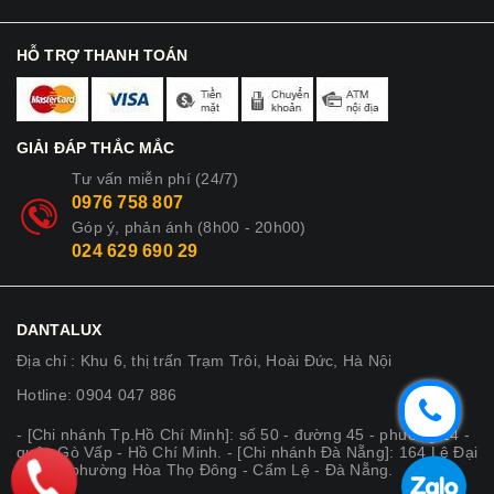
HỖ TRỢ THANH TOÁN
GIẢI ĐÁP THẮC MẮC
Tư vấn miễn phí (24/7)
0976 758 807
Góp ý, phản ánh (8h00 - 20h00)
024 629 690 29
DANTALUX
Địa chỉ : Khu 6, thị trấn Trạm Trôi, Hoài Đức, Hà Nội
Hotline: 0904 047 886
- [Chi nhánh Tp.Hồ Chí Minh]: số 50 - đường 45 - phường 14 -
quận Gò Vấp - Hồ Chí Minh. - [Chi nhánh Đà Nẵng]: 164 Lê Đại
Hành - phường Hòa Thọ Đông - Cẩm Lệ - Đà Nẵng.