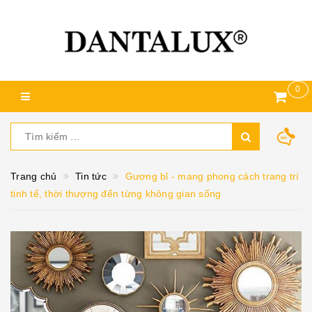
0
Trang chủ
Tin tức
Gương bỉ - mang phong cách trang trí
tinh tế, thời thượng đến từng không gian sống