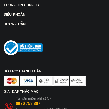
THÔNG TIN CÔNG TY
ĐIỀU KHOẢN
HƯỚNG DẪN
HỖ TRỢ THANH TOÁN
GIẢI ĐÁP THẮC MẮC
Tư vấn miễn phí (24/7)
0976 758 807
Góp ý, phản ánh (8h00 - 20h00)