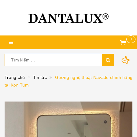
0
Trang chủ
Tin tức
Gương nghệ thuật Navado chính hãng
tại Kon Tum