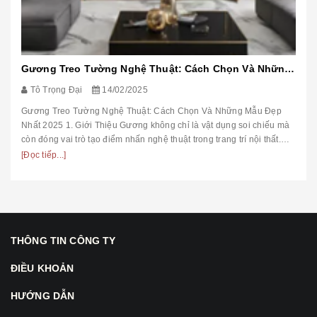
Gương Treo Tường Nghệ Thuật: Cách Chọn Và Những Mẫu Đẹp Nhất 2025
Tô Trọng Đại
14/02/2025
Gương Treo Tường Nghệ Thuật: Cách Chọn Và Những Mẫu Đẹp
Nhất 2025 1. Giới Thiệu Gương không chỉ là vật dụng soi chiếu mà
còn đóng vai trò tạo điểm nhấn nghệ thuật trong trang trí nội thất.
Trong ...
[Đọc tiếp...]
THÔNG TIN CÔNG TY
ĐIỀU KHOẢN
HƯỚNG DẪN