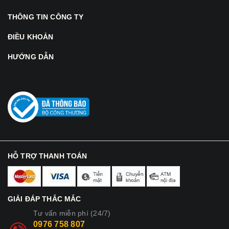
THÔNG TIN CÔNG TY
ĐIỀU KHOẢN
HƯỚNG DẪN
HỖ TRỢ THANH TOÁN
GIẢI ĐÁP THẮC MẮC
Tư vấn miễn phí (24/7)
0976 758 807