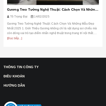
Gương Treo Tường Nghệ Thuật: Cách Chọn Và Những Mẫu Đẹp Nhất 2025
Tô Trọng Đại
14/02/2025
Gương Treo Tường Nghệ Thuật: Cách Chọn Và Những Mẫu Đẹp
Nhất 2025 1. Giới Thiệu Gương không chỉ là vật dụng soi chiếu mà
còn đóng vai trò tạo điểm nhấn nghệ thuật trong trang trí nội thất.
Trong ...
[Đọc tiếp...]
THÔNG TIN CÔNG TY
ĐIỀU KHOẢN
HƯỚNG DẪN