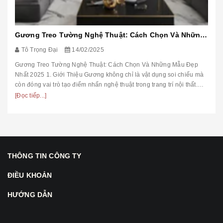
Gương Treo Tường Nghệ Thuật: Cách Chọn Và Những Mẫu Đẹp Nhất 2025
Tô Trọng Đại
14/02/2025
Gương Treo Tường Nghệ Thuật: Cách Chọn Và Những Mẫu Đẹp
Nhất 2025 1. Giới Thiệu Gương không chỉ là vật dụng soi chiếu mà
còn đóng vai trò tạo điểm nhấn nghệ thuật trong trang trí nội thất.
Trong ...
[Đọc tiếp...]
THÔNG TIN CÔNG TY
ĐIỀU KHOẢN
HƯỚNG DẪN