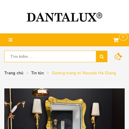
0
Trang chủ
Tin tức
Gương trang trí Navado Hà Giang