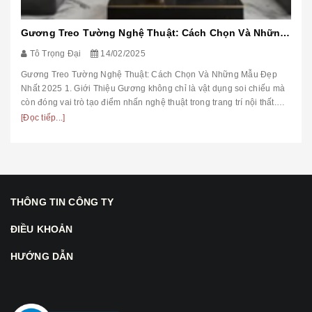
Gương Treo Tường Nghệ Thuật: Cách Chọn Và Những Mẫu Đẹp Nhất 2025
Tô Trọng Đại
14/02/2025
Gương Treo Tường Nghệ Thuật: Cách Chọn Và Những Mẫu Đẹp
Nhất 2025 1. Giới Thiệu Gương không chỉ là vật dụng soi chiếu mà
còn đóng vai trò tạo điểm nhấn nghệ thuật trong trang trí nội thất.
Trong ...
[Đọc tiếp...]
THÔNG TIN CÔNG TY
ĐIỀU KHOẢN
HƯỚNG DẪN