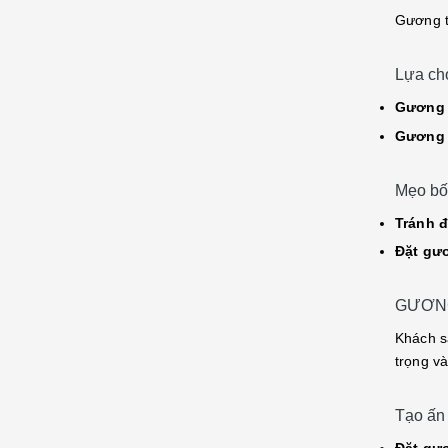
Gương t
Lựa ch
Gương 
Gương n
Mẹo bố
Tránh đ
Đặt gư
GƯƠNG
Khách s
trọng và
Tạo ấn 