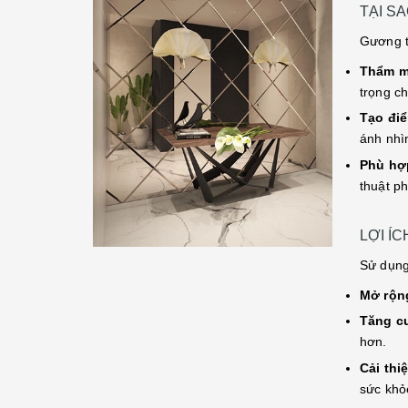
TẠI S
Gương t
Thẩm m
trọng c
Tạo đi
ánh nhì
Phù hợ
thuật p
LỢI Í
Sử dụng
Mở rộn
Tăng c
hơn.
Cải thi
sức khỏ