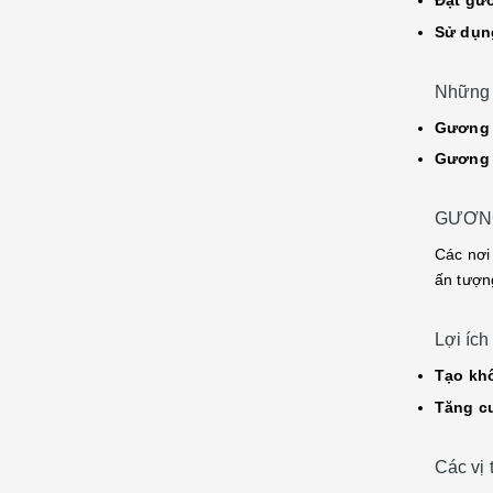
Đặt gư
Sử dụn
Những 
Gương c
Gương 
GƯƠNG
Các nơi
ấn tượn
Lợi ích
Tạo kh
Tăng c
Các vị 