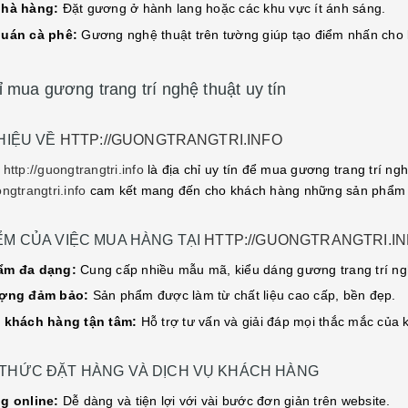
nhà hàng:
Đặt gương ở hành lang hoặc các khu vực ít ánh sáng.
quán cà phê:
Gương nghệ thuật trên tường giúp tạo điểm nhấn cho 
ỉ mua gương trang trí nghệ thuật uy tín
THIỆU VỀ
HTTP://GUONGTRANGTRI.INFO
e
http://guongtrangtri.info
là địa chỉ uy tín để mua gương trang trí ng
ngtrangtri.info
cam kết mang đến cho khách hàng những sản phẩm ch
ỂM CỦA VIỆC MUA HÀNG TẠI
HTTP://GUONGTRANGTRI.I
ẩm đa dạng:
Cung cấp nhiều mẫu mã, kiểu dáng gương trang trí ng
ượng đảm bảo:
Sản phẩm được làm từ chất liệu cao cấp, bền đẹp.
 khách hàng tận tâm:
Hỗ trợ tư vấn và giải đáp mọi thắc mắc của 
THỨC ĐẶT HÀNG VÀ DỊCH VỤ KHÁCH HÀNG
g online:
Dễ dàng và tiện lợi với vài bước đơn giản trên website.