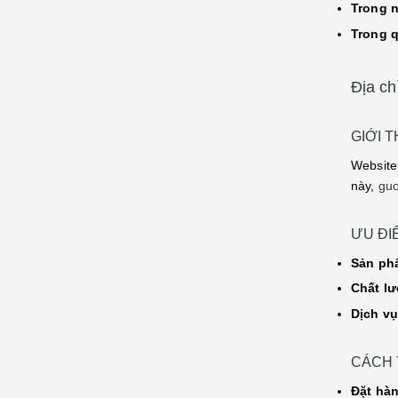
Trong 
Trong 
Địa ch
GIỚI 
Websit
này,
guo
ƯU ĐI
Sản ph
Chất l
Dịch vụ
CÁCH 
Đặt hàn