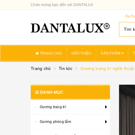
Chào mừng bạn đến với DANTALUX
Xu h
TRANG CHỦ
GIỚI THIỆU
SẢN PHẨM
T
Trang chủ
Tin tức
Gương trang trí nghệ thuật
DANH MỤC
Gương trang trí
Gương phòng tắm