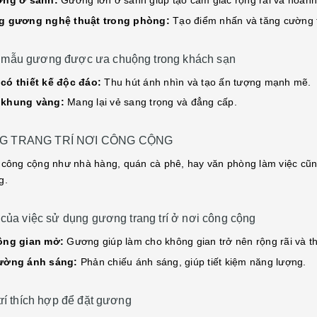
ơng ở sảnh:
Gương lớn ở sảnh giúp tạo cảm giác rộng rãi và hoành
g gương nghệ thuật trong phòng:
Tạo điểm nhấn và tăng cường 
mẫu gương được ưa chuộng trong khách sạn
ó thiết kế độc đáo:
Thu hút ánh nhìn và tạo ấn tượng mạnh mẽ.
khung vàng:
Mang lại vẻ sang trọng và đẳng cấp.
 TRANG TRÍ NƠI CÔNG CỘNG
 công cộng như nhà hàng, quán cà phê, hay văn phòng làm việc cũng
g.
 của việc sử dụng gương trang trí ở nơi công cộng
ông gian mở:
Gương giúp làm cho không gian trở nên rộng rãi và t
ường ánh sáng:
Phản chiếu ánh sáng, giúp tiết kiệm năng lượng.
trí thích hợp để đặt gương