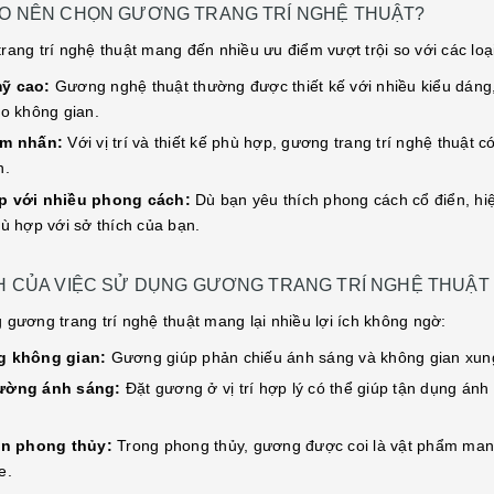
AO NÊN CHỌN GƯƠNG TRANG TRÍ NGHỆ THUẬT?
rang trí nghệ thuật mang đến nhiều ưu điểm vượt trội so với các lo
ỹ cao:
Gương nghệ thuật thường được thiết kế với nhiều kiểu dáng, 
ho không gian.
ểm nhấn:
Với vị trí và thiết kế phù hợp, gương trang trí nghệ thuật 
n.
p với nhiều phong cách:
Dù bạn yêu thích phong cách cổ điển, hi
hù hợp với sở thích của bạn.
CH CỦA VIỆC SỬ DỤNG GƯƠNG TRANG TRÍ NGHỆ THUẬT
 gương trang trí nghệ thuật mang lại nhiều lợi ích không ngờ:
g không gian:
Gương giúp phản chiếu ánh sáng và không gian xung
ường ánh sáng:
Đặt gương ở vị trí hợp lý có thể giúp tận dụng án
ện phong thủy:
Trong phong thủy, gương được coi là vật phẩm mang l
e.