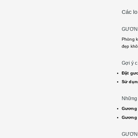
Các lo
GƯƠNG
Phòng k
đẹp khô
Gợi ý c
Đặt gươ
Sử dụn
Những 
Gương 
Gương 
GƯƠNG