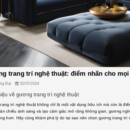
Gương Trang Trí Phòng Ngủ: Cách Chọn Và Những Mẫu Đẹp Giúp Không Gian Tinh Tế Hơn
Gương Nghệ Thuật Treo Tường: Xu Hướng Trang Trí Nội Thất Hiện Đại
Đại
08/02/2025
Tô Trọng Đại
08/02/2025
g Trí Phòng Ngủ: Cách Chọn
ẫu Đẹp Giúp Không Gian
Gương Nghệ Thuật Treo Tường: Xu
g trang trí nghệ thuật: điểm nhấn cho mọi
 1. Giới Thiệu Gương trang
Hướng Trang Trí Nội Thất Hiện Đại 1.
gủ không chỉ là vật dụng hỗ
Giới Thiệu Gương không chỉ là vật dụng
ng Đại
02/07/2024
ếu hàng ngày, mà còn đóng vai
để soi chiếu mà còn là một phần quan
[Đọc tiếp...]
trọng trong thiết kế nội thất, giúp không
hiệu về gương trang trí nghệ thuật
gian trở...
rang trí nghệ thuật không chỉ là một vật dụng hữu ích mà còn là đi
ản chiếu ánh sáng và tạo cảm giác mở rộng không gian, gương nghệ 
ọng hơn. Hãy cùng khám phá lý do tại sao nên chọn gương trang trí 