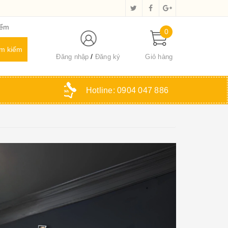
iểm
0
Đăng nhập
Đăng ký
Giỏ hàng
Hotline:
0904 047 886