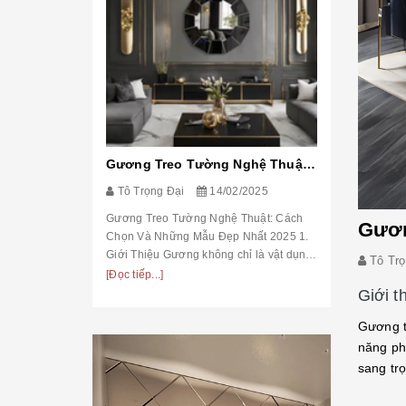
Gương Treo Tường Nghệ Thuật: Cách Chọn Và Những Mẫu Đẹp Nhất 2025
Tô Trọng 
Tô Trọng Đại
14/02/2025
Gương Tran
Và Những M
Gương Treo Tường Nghệ Thuật: Cách
Gươn
Tinh Tế Hơn
Chọn Và Những Mẫu Đẹp Nhất 2025 1.
trí phòng n
[Đọc tiếp...]
Giới Thiệu Gương không chỉ là vật dụng
Tô Trọ
trợ soi chi
soi chiếu mà còn đóng vai trò tạo điểm
[Đọc tiếp...]
trò tạo...
nhấn nghệ thuật trong trang trí nội thất.
Giới t
Trong ...
Gương t
năng ph
sang tr