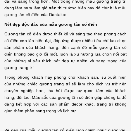
đại và sang trọng hơn. Một trong những mẫu gương trang trí
đang làm mưa làm gió trên thị trường hiện nay đó chính là
mẫu
gương tân cổ điển
của Dantalux.
Nét đẹp độc đáo của mẫu gương tân cổ điển
Gương tân cổ điện được thiết kế và sáng tạo theo phong cách
cổ điển xen lẫn hiện đại, đáp ứng được nhiều tiêu chí lựa chọn
sản phẩm của khách hàng. Bên cạnh đó mẫu gương tân cổ
điển không bao giờ lỗi mốt, luôn là xu hướng lựa chọn nổi bật
của những ai yêu thích nét đẹp tự nhiên và sang trọng của
gương trang trí.
Trong phòng khách hay phòng chờ khách sạn, sự xuất hiện
của những chiếc gương trang trí sẽ làm cho dịch vụ trở nên
chuyên nghiệp hơn, thu hút được sự quan tâm của khách
hàng, đối tác. Màu sắc của gương tân cổ điển giúp chúng ta dễ
dàng kết hợp với các sản phẩm decor khác, trang trí không
gian thêm phần sang trọng và lịch sự.
Vẻ đẹp của mẫu gương tân cổ điển luôn chinh phục được yêu