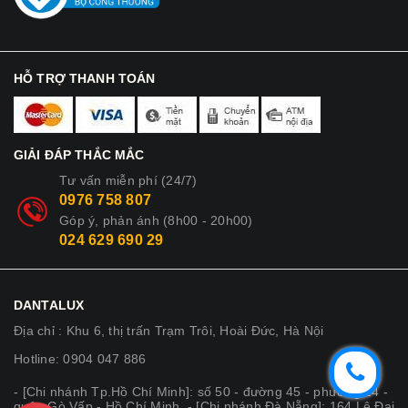
HỖ TRỢ THANH TOÁN
GIẢI ĐÁP THẮC MẮC
Tư vấn miễn phí (24/7)
0976 758 807
Góp ý, phản ánh (8h00 - 20h00)
024 629 690 29
DANTALUX
Địa chỉ : Khu 6, thị trấn Trạm Trôi, Hoài Đức, Hà Nội
Hotline: 0904 047 886
- [Chi nhánh Tp.Hồ Chí Minh]: số 50 - đường 45 - phường 14 -
quận Gò Vấp - Hồ Chí Minh. - [Chi nhánh Đà Nẵng]: 164 Lê Đại