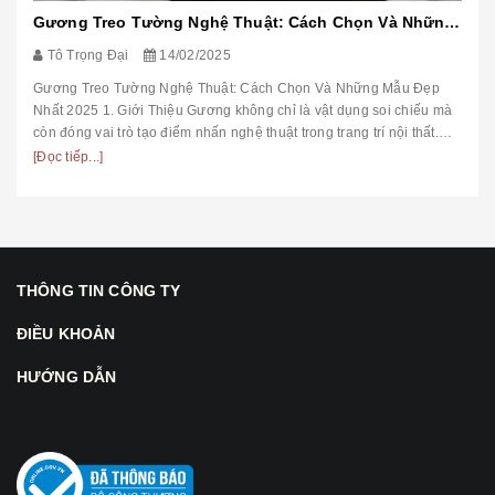
Gương Treo Tường Nghệ Thuật: Cách Chọn Và Những Mẫu Đẹp Nhất 2025
Tô Trọng Đại
14/02/2025
Gương Treo Tường Nghệ Thuật: Cách Chọn Và Những Mẫu Đẹp
Nhất 2025 1. Giới Thiệu Gương không chỉ là vật dụng soi chiếu mà
còn đóng vai trò tạo điểm nhấn nghệ thuật trong trang trí nội thất.
Trong ...
[Đọc tiếp...]
THÔNG TIN CÔNG TY
ĐIỀU KHOẢN
HƯỚNG DẪN