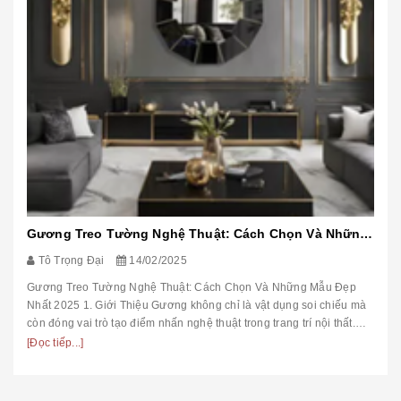
Gương Treo Tường Nghệ Thuật: Cách Chọn Và Những Mẫu Đẹp Nhất 2025
Tô Trọng Đại
14/02/2025
Gương Treo Tường Nghệ Thuật: Cách Chọn Và Những Mẫu Đẹp
Nhất 2025 1. Giới Thiệu Gương không chỉ là vật dụng soi chiếu mà
còn đóng vai trò tạo điểm nhấn nghệ thuật trong trang trí nội thất.
Trong ...
[Đọc tiếp...]