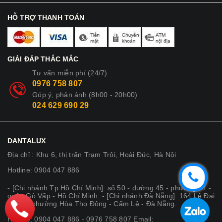
HỖ TRỢ THANH TOÁN
GIẢI ĐÁP THẮC MẮC
Tư vấn miễn phí (24/7)
0976 758 807
Góp ý, phản ánh (8h00 - 20h00)
024 629 690 29
DANTALUX
Địa chỉ : Khu 6, thị trấn Trạm Trôi, Hoài Đức, Hà Nội
Hotline: 0904 047 886
- [Chi nhánh Tp.Hồ Chí Minh]: số 50 - đường 45 - phường 14 -
quận Gò Vấp - Hồ Chí Minh. - [Chi nhánh Đà Nẵng]: 164 Lê Đại
Hành - phường Hòa Thọ Đông - Cẩm Lệ - Đà Nẵng.
Hotline: 0904 047 886 - 0976 758 807 Email: