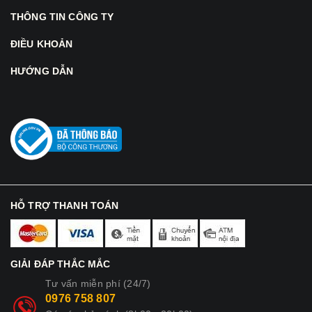
THÔNG TIN CÔNG TY
ĐIỀU KHOẢN
HƯỚNG DẪN
HỖ TRỢ THANH TOÁN
GIẢI ĐÁP THẮC MẮC
Tư vấn miễn phí (24/7)
0976 758 807