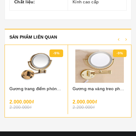
Chất liệu:
Kính cao cấp
SẢN PHẨM LIÊN QUAN
-9%
-9%
Gương trang điểm phóng đại màu vàng mờ tân cổ điển có đèn led, xoay 360 độ, phóng đại x3 dan4210gm
Gương mạ vàng treo phòng tắm - gương cạo râu có đèn led treo tường ,gương xoay 360 độ, gương phóng đại x3
2.000.000₫
2.000.000₫
2.200.000₫
2.200.000₫