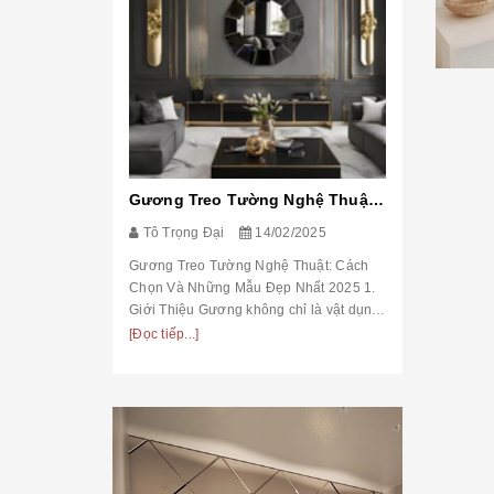
Gương Treo Tường Nghệ Thuật: Cách Chọn Và Những Mẫu Đẹp Nhất 2025
Tô Trọng 
Tô Trọng Đại
14/02/2025
Gương Tran
Và Những M
Gương Treo Tường Nghệ Thuật: Cách
Tinh Tế Hơn
Chọn Và Những Mẫu Đẹp Nhất 2025 1.
trí phòng n
[Đọc tiếp...]
Giới Thiệu Gương không chỉ là vật dụng
trợ soi chi
soi chiếu mà còn đóng vai trò tạo điểm
[Đọc tiếp...]
trò tạo...
nhấn nghệ thuật trong trang trí nội thất.
Trong ...