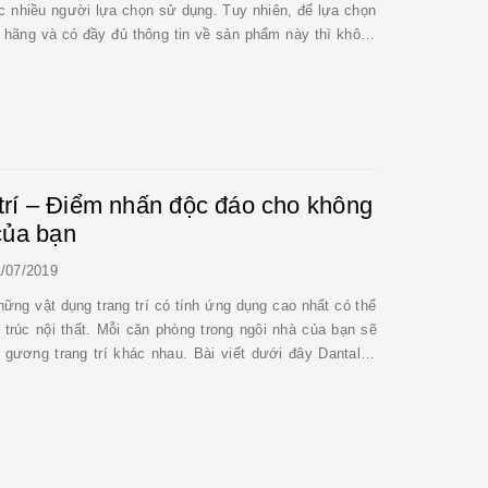
nhiều người lựa chọn sử dụng. Tuy nhiên, để lựa chọn
hãng và có đầy đủ thông tin về sản phẩm này thì không
y nếu bạn muốn sở hữu sản phẩm này mà cũng chưa có
trí – Điểm nhấn độc đáo cho không
 của bạn
/07/2019
ững vật dụng trang trí có tính ứng dụng cao nhất có thể
trúc nội thất. Mỗi căn phòng trong ngôi nhà của bạn sẽ
gương trang trí khác nhau. Bài viết dưới đây Dantalux
ng mẫu gương đẹp nhất giúp bạn có được không gian ...