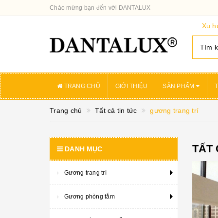
Chào mừng bạn đến với DANTALUX
Xu h
TRANG CHỦ
GIỚI THIỆU
SẢN PHẨM
T
Trang chủ
Tất cả tin tức
gương trang trí
TẤT 
DANH MỤC
Gương trang trí
Gương phòng tắm