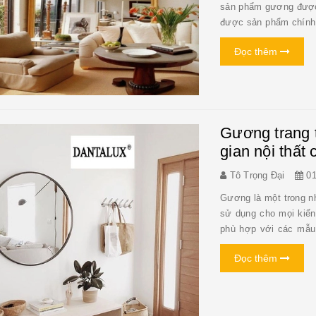
sản phẩm gương được 
được sản phẩm chính 
phải ai cũng rõ. Vậ
Đọc thêm
thông t...
Gương trang 
gian nội thất
Tô Trọng Đại
01
Gương là một trong nh
sử dụng cho mọi kiến 
phù hợp với các mẫu 
sẽ gợi ý cho bạn nhữ
Đọc thêm