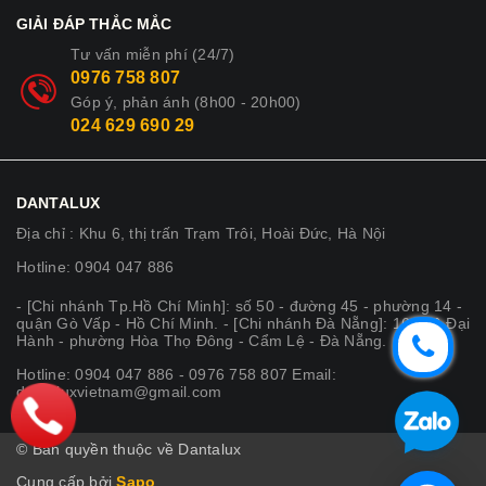
GIẢI ĐÁP THẮC MẮC
Tư vấn miễn phí (24/7)
0976 758 807
Góp ý, phản ánh (8h00 - 20h00)
024 629 690 29
DANTALUX
Địa chỉ : Khu 6, thị trấn Trạm Trôi, Hoài Đức, Hà Nội
Hotline: 0904 047 886
- [Chi nhánh Tp.Hồ Chí Minh]: số 50 - đường 45 - phường 14 -
quận Gò Vấp - Hồ Chí Minh. - [Chi nhánh Đà Nẵng]: 164 Lê Đại
Hành - phường Hòa Thọ Đông - Cẩm Lệ - Đà Nẵng.
Hotline: 0904 047 886 - 0976 758 807 Email:
dantaluxvietnam@gmail.com
© Bản quyền thuộc về Dantalux
Cung cấp bởi
Sapo