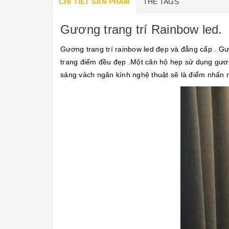
CHI TIẾT SẢN PHẨM
THẺ TAGS
Gương trang trí Rainbow led.
Gương trang trí rainbow led đẹp và đẳng cấp . G
trang điểm đều đẹp .Một căn hộ hẹp sử dụng gương
sáng vách ngăn kính nghệ thuật sẽ là điểm nhấn n