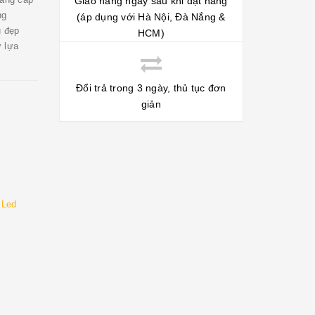
Giao hàng ngay sau khi đặt hàng
ng
(áp dụng với Hà Nội, Đà Nắng &
u đẹp
HCM)
ự lựa
Đổi trả trong 3 ngày, thủ tục đơn
giản
 Led