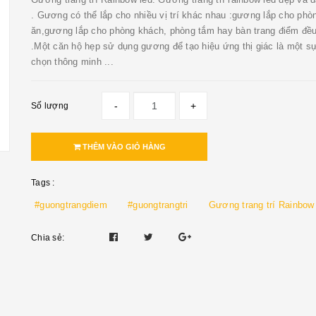
. Gương có thể lắp cho nhiều vị trí khác nhau :gương lắp cho phò
ăn,gương lắp cho phòng khách, phòng tắm hay bàn trang điểm đề
.Một căn hộ hẹp sử dụng gương để tạo hiệu ứng thị giác là một s
chọn thông minh ...
-
+
Số lượng
THÊM VÀO GIỎ HÀNG
Tags :
#guongtrangdiem
#guongtrangtri
Gương trang trí Rainbow
Chia sẻ: