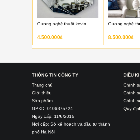
Gương nghệ thuật chim công peacock mirror
Gương nghệ thuật kevia
4.500.000₫
8.500.000₫
THÔNG TIN CÔNG TY
ĐIỀU 
Trang chủ
Chính s
Giới thiệu
Chính s
Sản phẩm
Chính s
GPKD: 0106875724
Quy địn
Ngày cấp: 11/6/2015
Nơi cấp: Sở kế hoạch và đầu tư thành
phố Hà Nội