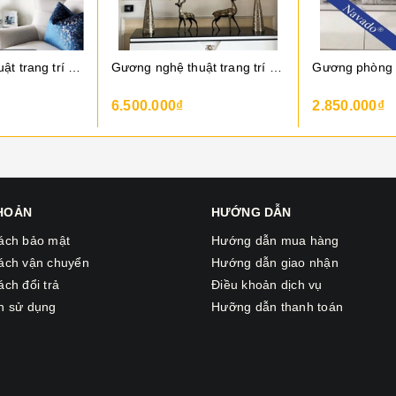
Gương nghệ thuật trang trí delray mirror
Gương nghệ thuật trang trí nullan
6.500.000₫
2.850.000₫
KHOẢN
HƯỚNG DẪN
ách bảo mật
Hướng dẫn mua hàng
ách vận chuyển
Hướng dẫn giao nhận
ách đổi trả
Điều khoản dịch vụ
h sử dụng
Hưỡng dẫn thanh toán