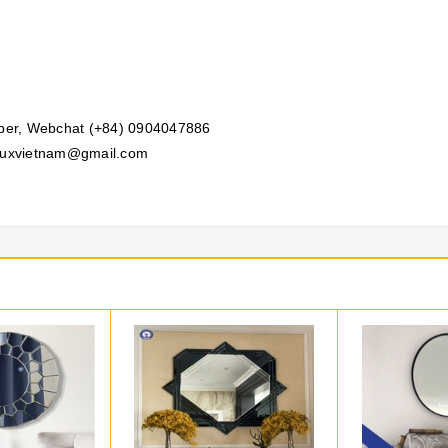
iber, Webchat (+84) 0904047886
uxvietnam@gmail.com