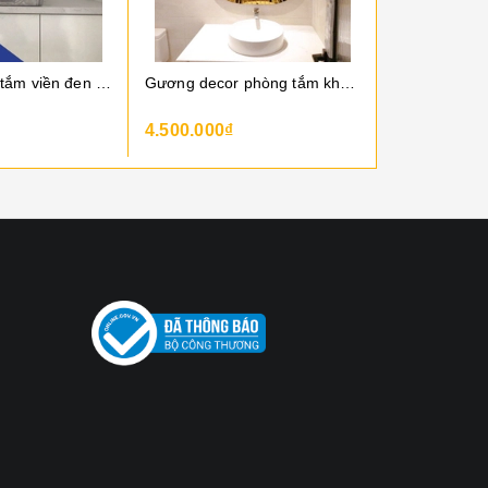
Gương phòng tắm viền đen elip 603c
Gương decor phòng tắm khung gương vàng
4.500.000₫
6.500.000₫