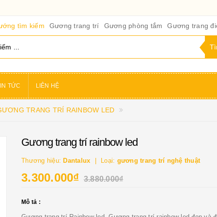
ướng tìm kiếm
Gương trang trí
Gương phòng tắm
Gương trang đ
IN TỨC
LIÊN HỆ
GƯƠNG TRANG TRÍ RAINBOW LED
Gương trang trí rainbow led
Thương hiệu:
Dantalux
Loại:
gương trang trí nghệ thuật
3.300.000₫
3.880.000₫
Mô tả :
Gương trang trí Rainbow led. Gương trang trí rainbow led đẹp và 