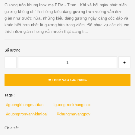
Gương tròn khung inox mạ PDV - Titan . Khi xã hội ngày phát triển
gương không chỉ là những kiểu dáng gương trơn vuông vắn đơn
giản như trước nữa, những kiểu dáng gương ngày càng độc đáo và
khác biệt hơn nhất là gương bàn trang điểm. Để phục vụ các chị em
thích đơn giản nhưng vẫn muốn thật sang tr...
Số lượng
-
+
THÊM VÀO GIỎ HÀNG
Tags :
#guongkhungmatitan
#guongtronkhunginox
#guongtronvanhkimloai
#khungmavangpdv
Chia sẻ: