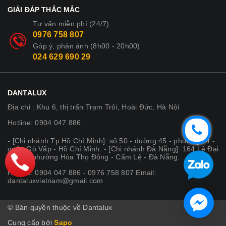
GIẢI ĐÁP THẮC MẮC
Tư vấn miễn phí (24/7)
0976 758 807
Góp ý, phản ánh (8h00 - 20h00)
024 629 690 29
DANTALUX
Địa chỉ : Khu 6, thị trấn Trạm Trôi, Hoài Đức, Hà Nội
Hotline: 0904 047 886
- [Chi nhánh Tp.Hồ Chí Minh]: số 50 - đường 45 - phường 14 -
quận Gò Vấp - Hồ Chí Minh. - [Chi nhánh Đà Nẵng]: 164 Lê Đại
Hành - phường Hòa Thọ Đông - Cẩm Lệ - Đà Nẵng.
Hotline: 0904 047 886 - 0976 758 807 Email:
dantaluxvietnam@gmail.com
© Bản quyền thuộc về Dantalux
Cung cấp bởi
Sapo