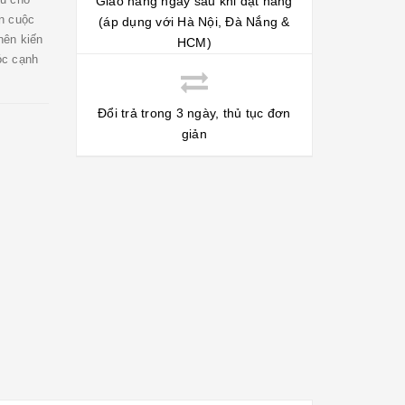
Giao hàng ngay sau khi đặt hàng
n cuộc
(áp dụng với Hà Nội, Đà Nắng &
nên kiến
HCM)
óc cạnh
Đổi trả trong 3 ngày, thủ tục đơn
giản
m