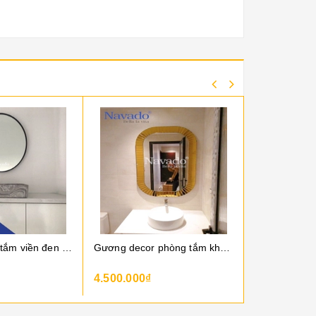
Gương phòng tắm viền đen elip 603c
Gương decor phòng tắm khung gương vàng
4.500.000₫
6.500.000₫