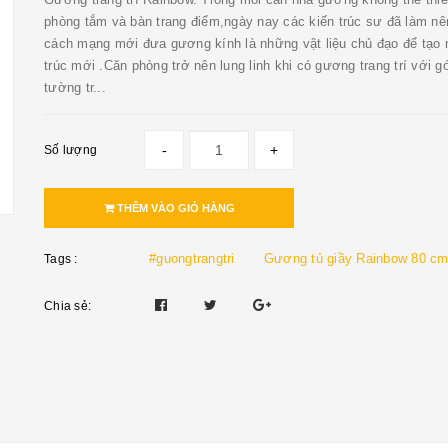
phòng tắm và bàn trang điểm,ngày nay các kiến trúc sư đã làm nê
cách mạng mới đưa gương kính là những vật liệu chủ đạo để tạo 
trúc mới .Căn phòng trở nên lung linh khi có gương trang trí với g
tường tr...
-
+
Số lượng
THÊM VÀO GIỎ HÀNG
#guongtrangtri
Gương tủ giầy Rainbow 80 c
Tags :
Chia sẻ: