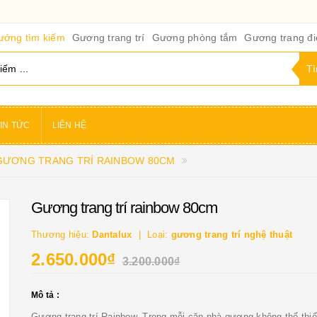
ướng tìm kiếm
Gương trang trí
Gương phòng tắm
Gương trang đ
IN TỨC
LIÊN HỆ
GƯƠNG TRANG TRÍ RAINBOW 80CM
Gương trang trí rainbow 80cm
Thương hiệu:
Dantalux
Loại:
gương trang trí nghệ thuật
2.650.000₫
3.200.000₫
Mô tả :
Gương trang trí Rainbow. Trong mỗi căn nhà gương không thể thi